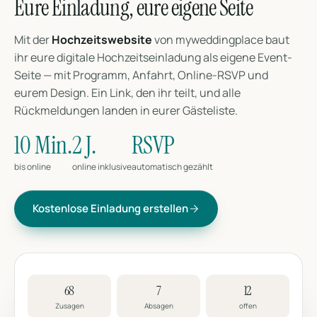
Eure Einladung, eure eigene Seite
Mit der
Hochzeitswebsite
von myweddingplace baut
ihr eure digitale Hochzeitseinladung als eigene Event-
Seite — mit Programm, Anfahrt, Online-RSVP und
eurem Design. Ein Link, den ihr teilt, und alle
Rückmeldungen landen in eurer Gästeliste.
10 Min.
2 J.
RSVP
bis online
online inklusive
automatisch gezählt
Kostenlose Einladung erstellen
68
7
12
Zusagen
Absagen
offen