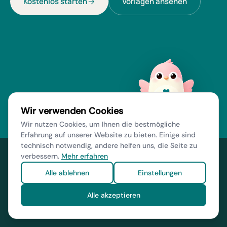
Kostenlos starten
Vorlagen ansehen
Wir verwenden Cookies
Wir nutzen Cookies, um Ihnen die bestmögliche
Erfahrung auf unserer Website zu bieten. Einige sind
technisch notwendig, andere helfen uns, die Seite zu
verbessern.
Mehr erfahren
myweddingplace
Alle ablehnen
Einstellungen
Hochzeitswebsite
Weddygram
Fotospiel
Ratgeber
Impressum
Alle akzeptieren
Datenschutz
© 2026 Velvento GmbH