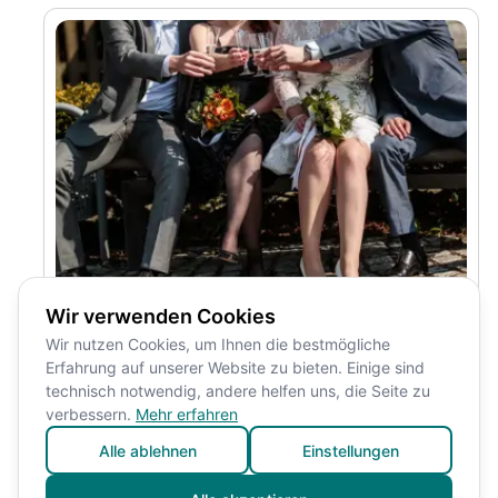
Hochzeit bei Regen: So
Wir verwenden Cookies
Wir nutzen Cookies, um Ihnen die bestmögliche
plant ihr einen sicheren
Erfahrung auf unserer Website zu bieten. Einige sind
Plan B
technisch notwendig, andere helfen uns, die Seite zu
verbessern.
Mehr erfahren
Ihr plant eine Trauung im Garten, einen Sektempfang
auf der Terrasse oder lange Tafeln unter freiem Himmel
Alle ablehnen
Einstellungen
— und dann zeigt die Wetter-App plötzlich Regen. Ein
guter Plan B bedeutet nicht, eure Wunschhochzeit